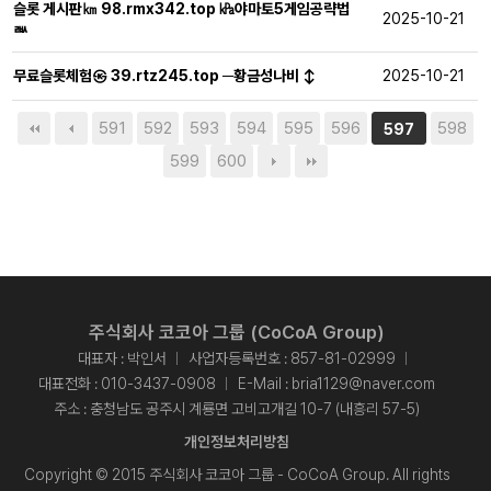
슬롯 게시판㎞ 98.rmx342.top ㎪야마토5게임공략법
2025-10-21
ㅫ
무료슬롯체험㉿ 39.rtz245.top ─황금성나비 ↕
2025-10-21
591
592
593
594
595
596
598
597
599
600
주식회사 코코아 그룹 (CoCoA Group)
대표자 : 박인서
사업자등록번호 : 857-81-02999
대표전화 :
010-3437-0908
E-Mail :
bria1129@naver.com
주소 : 충청남도 공주시 계룡면 고비고개길 10-7 (내흥리 57-5)
개인정보처리방침
Copyright © 2015 주식회사 코코아 그룹 - CoCoA Group. All rights