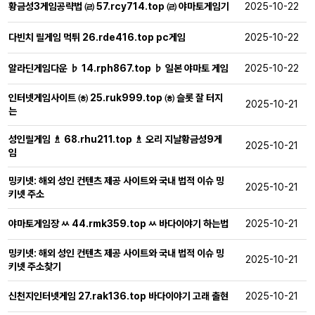
황금성3게임공략법 ㈃ 57.rcy714.top ㈃ 야마토게임기
2025-10-22
다빈치 릴게임 먹튀 26.rde416.top pc게임
2025-10-22
알라딘게임다운 ♭ 14.rph867.top ♭ 일본 야마토 게임
2025-10-22
인터넷게임사이트 ㈍ 25.ruk999.top ㈍ 슬롯 잘 터지
2025-10-21
는
성인릴게임 ♗ 68.rhu211.top ♗ 오리 지날황금성9게
2025-10-21
임
밍키넷: 해외 성인 컨텐츠 제공 사이트와 국내 법적 이슈 밍
2025-10-21
키넷 주소
야마토게임장 ㅆ 44.rmk359.top ㅆ 바다이야기 하는법
2025-10-21
밍키넷: 해외 성인 컨텐츠 제공 사이트와 국내 법적 이슈 밍
2025-10-21
키넷 주소찾기
신천지인터넷게임 27.rak136.top 바다이야기 고래 출현
2025-10-21