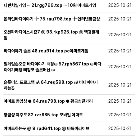
다빈치릴게임 ∽ 21.rgg799.top ∽ 10원 야마토게임
2025-10-21
온라인바다이야기 ╄ 75.rau798.top ╄ 인터넷황금성
2025-10-21
오션파라다이스시즌7 ㉩ 93.rkp925.top ㉩ 백경릴게
2025-10-21
임
바다이야기 슬롯 48.rcu914.top pc야마토게임
2025-10-21
릴게임손오공 바다이야기 백경ω 57.rph867.top ω바다
2025-10-21
이야기배당 빠징코 슬롯머신 ω
슬롯머신 프로그램 ㎃ 64.req598.top ㎃ 바다이야기
2025-10-21
하는곳
야마토 동영상 ● 64.rau798.top ● 황금성갈가리
2025-10-21
황금성 제주도 82.rzz885.top 모바일 야마토
2025-10-21
야마토하는곳 ㉹ 9.rpd641.top ㉹ 바둑이라이브
2025-10-21