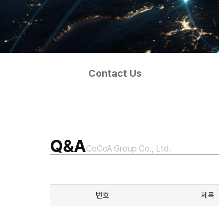
Contact Us
Q&A
CoCoA Group Co., Ltd.
번호
제목