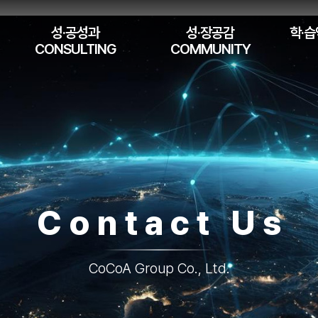
성·공성과
성·장공감
학·습
CONSULTING
COMMUNITY
Contact Us
CoCoA Group Co., Ltd.