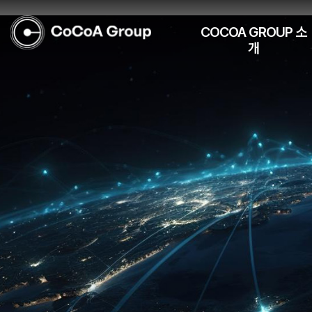
COCOA GROUP 소
개