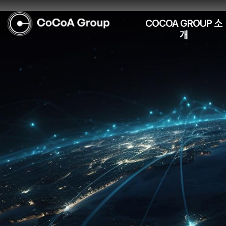
COCOA GROUP 소
개