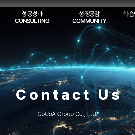
성·공성과
성·장공감
학·습
CONSULTING
COMMUNITY
Contact Us
CoCoA Group Co., Ltd.