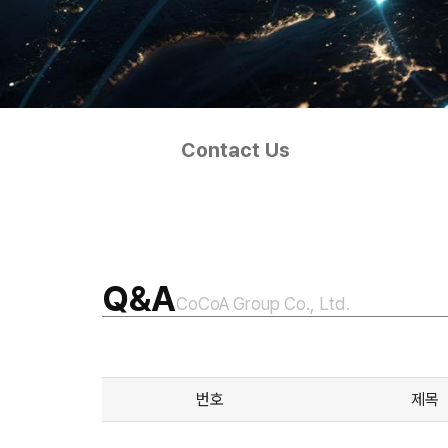
Contact Us
Q&A
CoCoA Group Co., Ltd.
번호
제목