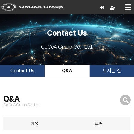
Contact Us
CoCoA Group Co., Ltd.
Contact Us
Q&A
오시는 길
Q&A
CoCoA Group Co., Ltd.
제목
날짜