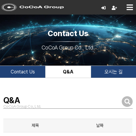
Contact Us
CoCoA Group Co., Ltd.
Contact Us
Q&A
오시는 길
Q&A
CoCoA Group Co., Ltd.
제목
날짜