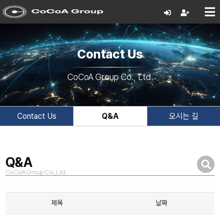
Contact Us
CoCoA Group Co., Ltd.
Contact Us
Q&A
오시는 길
Q&A
CoCoA Group Co., Ltd.
제목
날짜