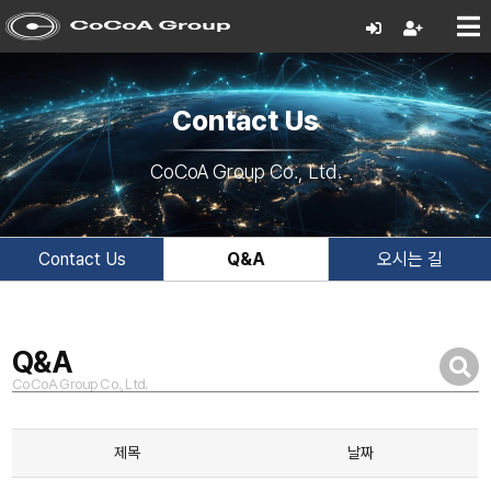
Contact Us
CoCoA Group Co., Ltd.
Contact Us
Q&A
오시는 길
Q&A
CoCoA Group Co., Ltd.
제목
날짜