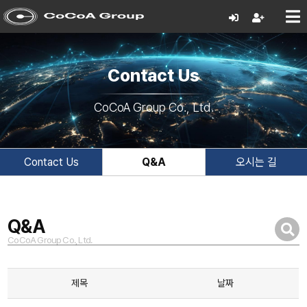
Contact Us
CoCoA Group Co., Ltd.
Contact Us
Q&A
오시는 길
Q&A
CoCoA Group Co., Ltd.
제목
날짜