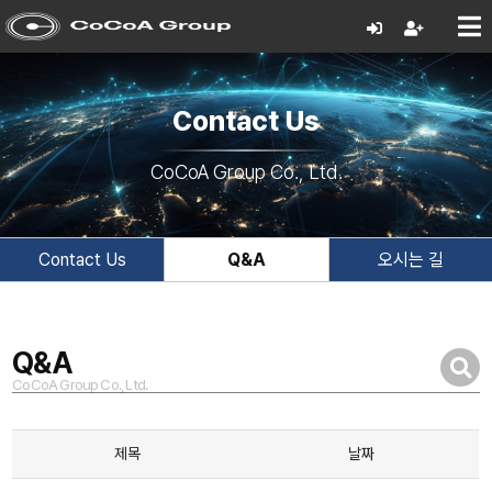
Contact Us
CoCoA Group Co., Ltd.
Contact Us
Q&A
오시는 길
Q&A
CoCoA Group Co., Ltd.
제목
날짜