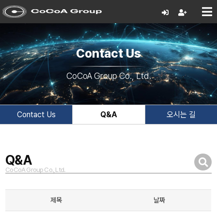
Contact Us
CoCoA Group Co., Ltd.
Contact Us
Q&A
오시는 길
Q&A
CoCoA Group Co., Ltd.
제목
날짜