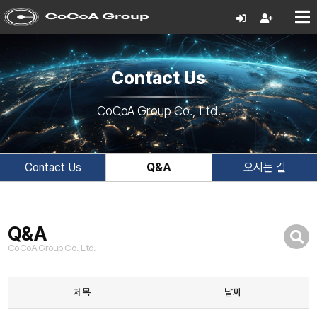
Contact Us
CoCoA Group Co., Ltd.
Contact Us
Q&A
오시는 길
Q&A
CoCoA Group Co., Ltd.
제목
날짜