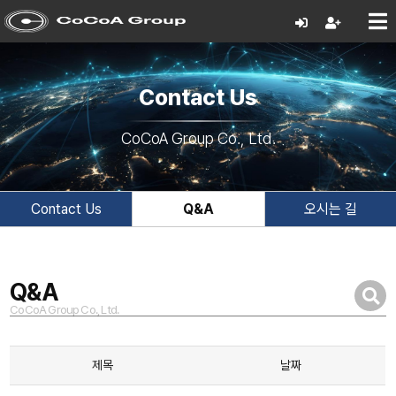
Contact Us
CoCoA Group Co., Ltd.
Contact Us
Q&A
오시는 길
Q&A
CoCoA Group Co., Ltd.
제목
날짜