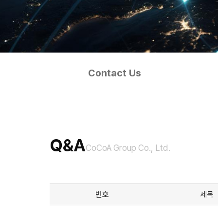
Contact Us
Q&A
CoCoA Group Co., Ltd.
번호
제목