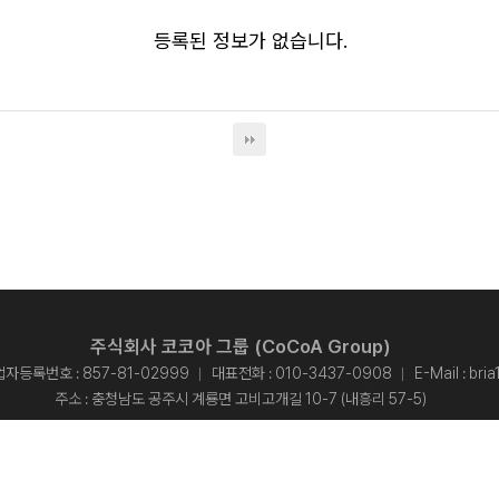
등록된 정보가 없습니다.
주식회사 코코아 그룹 (CoCoA Group)
자등록번호 : 857-81-02999
대표전화 :
010-3437-0908
E-Mail :
bri
주소 : 충청남도 공주시 계룡면 고비고개길 10-7 (내흥리 57-5)
개인정보처리방침
opyright © 2015 주식회사 코코아 그룹 - CoCoA Group. All rights reserved.
Designed By
ADS&SOFT
.