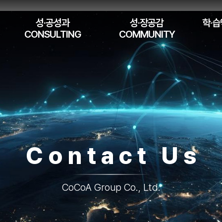
성·공성과
성·장공감
학·습
CONSULTING
COMMUNITY
Contact Us
CoCoA Group Co., Ltd.