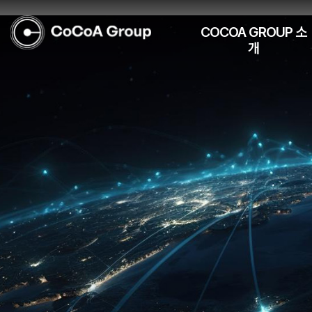
COCOA GROUP 소
개