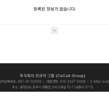
등록된 정보가 없습니다.
주식회사 코코아 그룹 (CoCoA Group)
자등록번호 : 857-81-02999
대표전화 :
010-3437-0908
E-Mail :
bri
주소 : 충청남도 공주시 계룡면 고비고개길 10-7 (내흥리 57-5)
개인정보처리방침
opyright © 2015 주식회사 코코아 그룹 - CoCoA Group. All rights reserved.
Designed By
ADS&SOFT
.