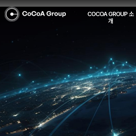
COCOA GROUP 소
개