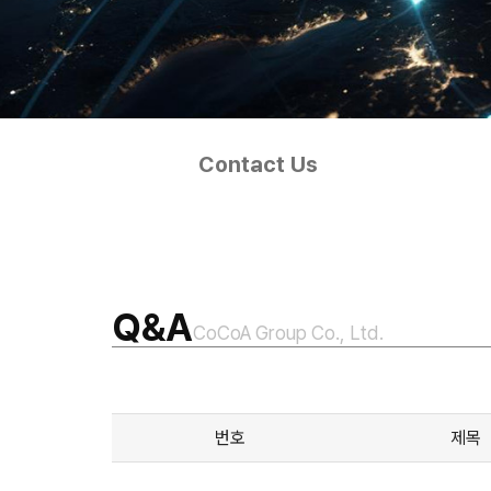
Contact Us
Q&A
CoCoA Group Co., Ltd.
번호
제목