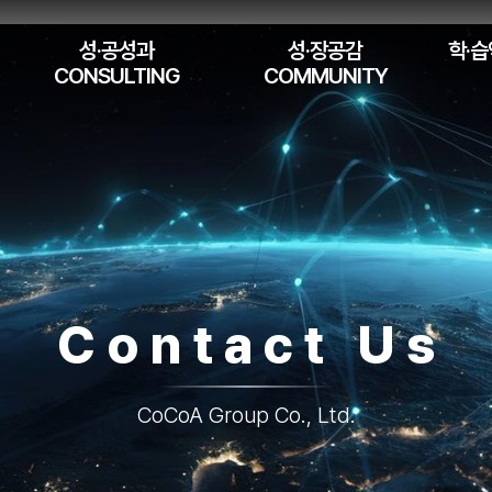
성·공성과
성·장공감
학·습
CONSULTING
COMMUNITY
Contact Us
CoCoA Group Co., Ltd.