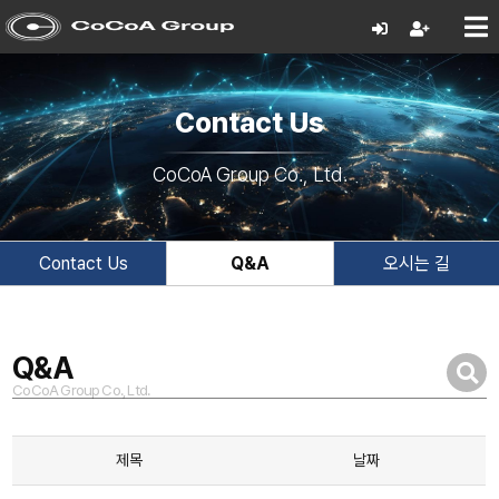
Contact Us
CoCoA Group Co., Ltd.
Contact Us
Q&A
오시는 길
Q&A
CoCoA Group Co., Ltd.
제목
날짜