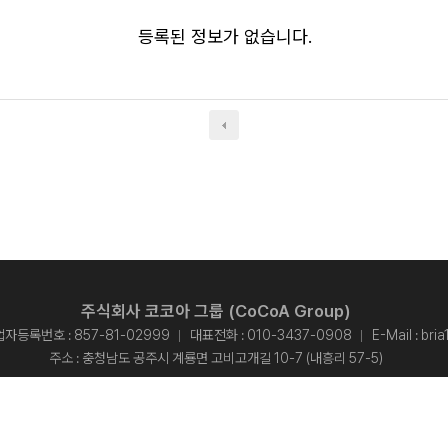
등록된 정보가 없습니다.
주식회사 코코아 그룹 (CoCoA Group)
자등록번호 : 857-81-02999
대표전화 :
010-3437-0908
E-Mail :
bri
주소 : 충청남도 공주시 계룡면 고비고개길 10-7 (내흥리 57-5)
개인정보처리방침
opyright © 2015 주식회사 코코아 그룹 - CoCoA Group. All rights reserved.
Designed By
ADS&SOFT
.