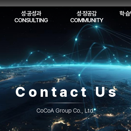
성·공성과
성·장공감
학·습
CONSULTING
COMMUNITY
Contact Us
CoCoA Group Co., Ltd.