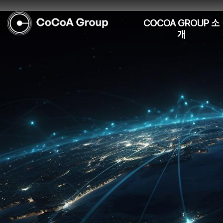
COCOA GROUP 소
개