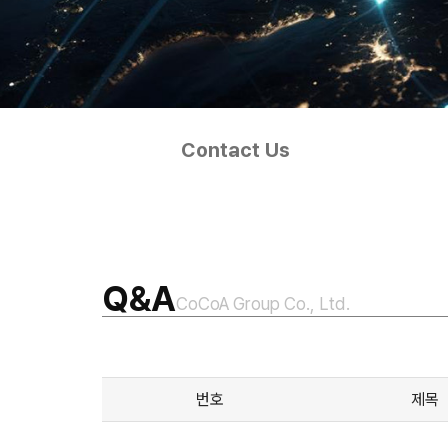
Contact Us
Q&A
CoCoA Group Co., Ltd.
번호
제목