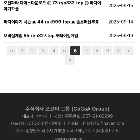
오션파라 다이스다운로드 ㉫ 73.ryp383.top ㉫ 바다이
2025-09-15
야기확률
바다이야기 넥슨 ▲ 44.ruk999.top ▲ 슬롯머신무료
2025-09-14
오락실게임 65.ren327.top 뽀빠이릴게임
2025-09-19
1
2
3
4
5
7
8
9
10
6
주식회사 코코아 그룹 (CoCoA Group)
대표자 : 박인서
사업자등록번호 : 857-81-02999
대표전화 :
010-3437-0908
E-Mail :
bria1129@naver.com
주소 : 충청남도 공주시 계룡면 고비고개길 10-7 (내흥리 57-5)
개인정보처리방침