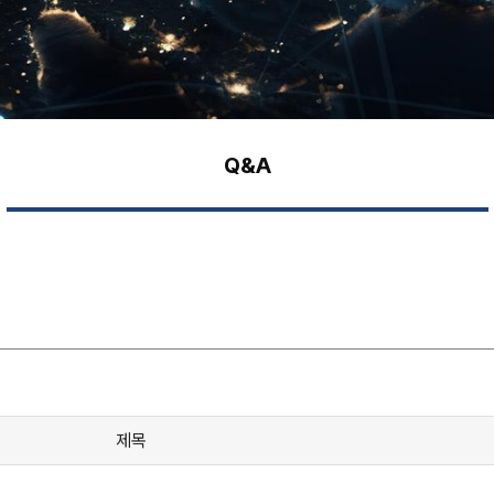
Q&A
제목