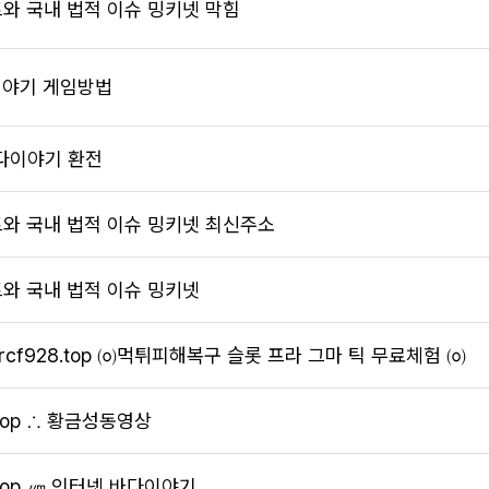
트와 국내 법적 이슈 밍키넷 막힘
다이야기 게임방법
 바다이야기 환전
트와 국내 법적 이슈 밍키넷 최신주소
트와 국내 법적 이슈 밍키넷
f928.top ㈇먹튀피해복구 슬롯 프라 그마 틱 무료체험 ㈇
.top ∴ 황금성동영상
top ㎛ 인터넷 바다이야기