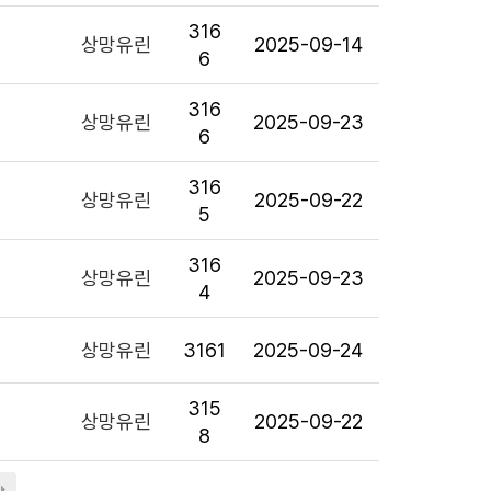
316
상망유린
2025-09-14
6
316
상망유린
2025-09-23
6
316
상망유린
2025-09-22
5
316
상망유린
2025-09-23
4
상망유린
3161
2025-09-24
315
상망유린
2025-09-22
8