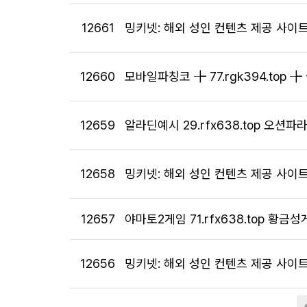
12661
밍키넷: 해외 성인 컨텐츠 제공 사이
12660
모바일파칭코 ╊ 77.rgk394.top 
12659
알라딘예시 29.rfx638.top 오션
12658
밍키넷: 해외 성인 컨텐츠 제공 사이
12657
야마토2게임 71.rfx638.top 황금
12656
밍키넷: 해외 성인 컨텐츠 제공 사이
다음
맨끝