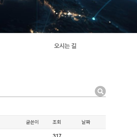
오시는 길
글쓴이
조회
날짜
317