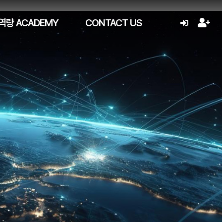
역량 ACADEMY
CONTACT US