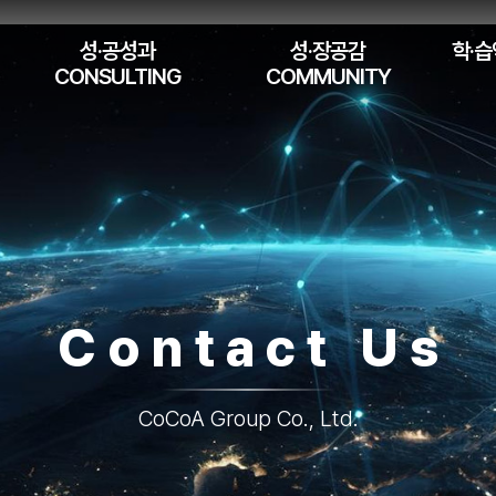
성·공성과
성·장공감
학·습
CONSULTING
COMMUNITY
Contact Us
CoCoA Group Co., Ltd.