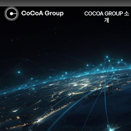
COCOA GROUP 소
개