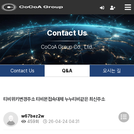
Contact Us
CoCoA Group Co., Ltd.
Contact Us
Q&A
오시는 길
티비위키변경주소 티비몬접속대체 누누티비같은 최신주소
w67bez2w
459회
26-04-24 04:31