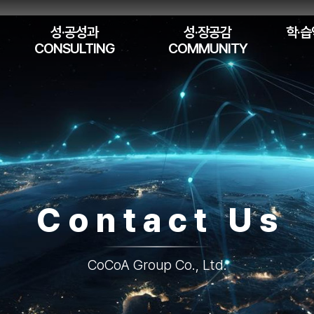
성·공성과
성·장공감
학·습
CONSULTING
COMMUNITY
Contact Us
CoCoA Group Co., Ltd.