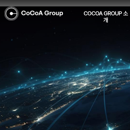
COCOA GROUP 소
개