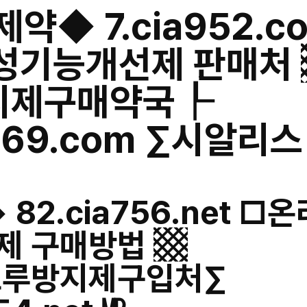
약◆ 7.cia952.c
성기능개선제 판매처
지제구매약국┞
a169.com ∑시알리
82.cia756.net □
제 구매방법 ▩
조루방지제구입처∑