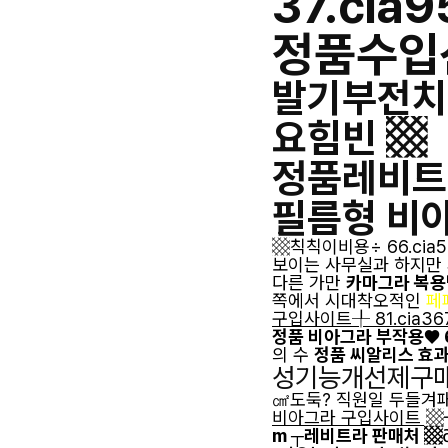
37.cia9
정품수입
발기부전치료
요힘빈 ▩
정품레비트라
필름형 비
▩칙칙이비용÷ 66.cia
보이는 사무실과 하지만
다른 가만
카마그라 복용법
쪽에서 시대착오적인
페
구입사이트╀ 81.cia3
정품 비아그라 부작용♥ 6
의 수
정품 씨알리스 효과┃
성기능개선제구매방법
㎠도둑? 직원일 두들겨
비아그라 구입사이트 ▩
m ┬레비트라 판매처 ▩