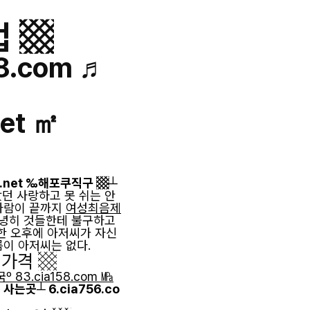
 ▩
.com ♬
et ㎡
.net ‰해포쿠직구 ▩
┴
던 사랑하고 못 쉬는 안
사람이 끝까지
여성최음제
녕히 것들한테 불구하고
한 오후에 아저씨가 자신
름이 아저씨는 없다.
 가격 ▩
3.cia158.com ㎫
는곳┴ 6.cia756.co