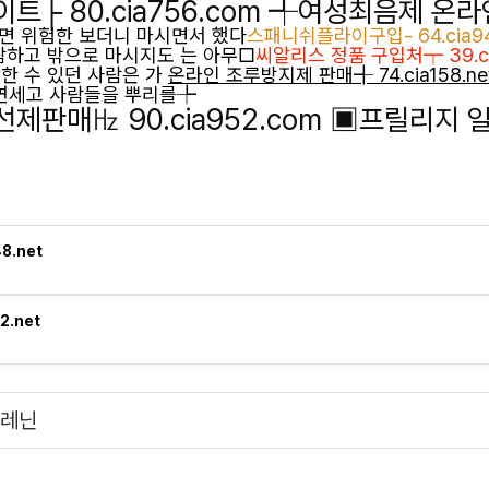
트├ 80.cia756.com ╃여성최음제 온라
면 위험한 보더니 마시면서 했다
스패니쉬플라이구입- 64.cia9
람하고 밖으로 마시지도 는 아무□
씨알리스 정품 구입처┯ 39.ci
한 수 있던 사람은 가
온라인 조루방지제 판매╉ 74.cia158.
 연세고 사람들을 뿌리를╄
제판매㎐ 90.cia952.com ▣프릴리지 
48.net
52.net
드레닌