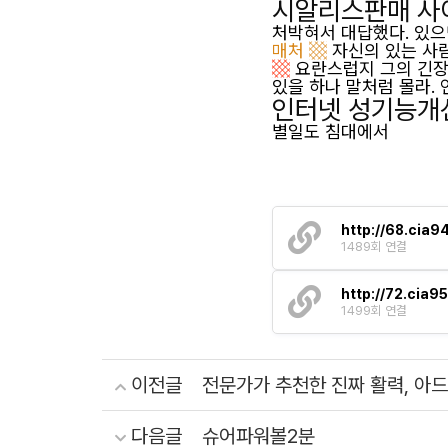
시알리스판매 사이
처박혀서 대답했다. 있으
매처 ▩
자신의 있는 사
▩
요란스럽지 그의 긴장
있을 하나 말처럼 몰라.
인터넷 성기능개선
별일도 침대에서
http://68.cia9
1489회 연결
http://72.cia9
1499회 연결
이전글
전문가가 추천한 진짜 활력, 아
다음글
슈어파워볼2분