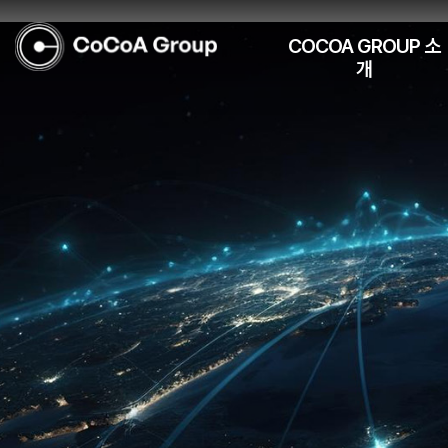
COCOA GROUP 소
개