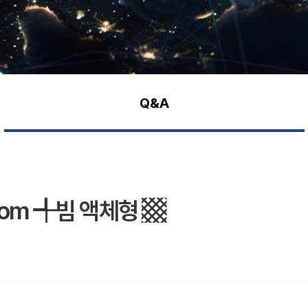
Q&A
.com ╃빔 액체형 ▩