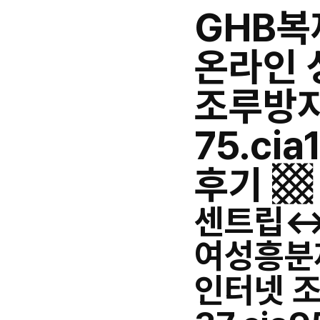
GHB복제
온라인 
조루방
75.ci
후기 ▩
센트립↔ 
여성흥분
인터넷 