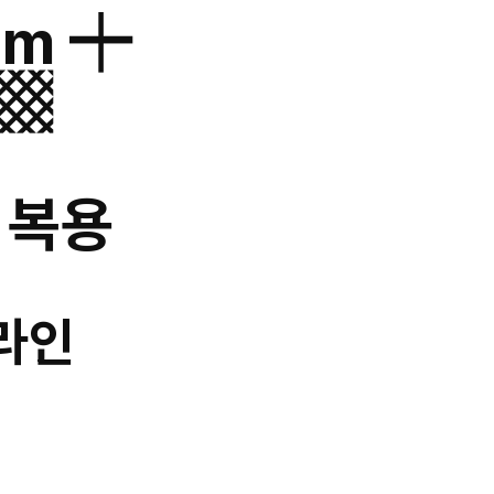
om ┿
 ▩
스 복용
온라인