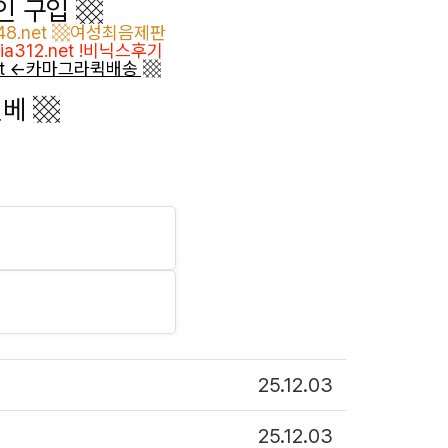
인 구입 ▩
48.net ▩여성최음제판
a312.net !비닉스후기
net ←카마그라퀵배송 ▩
일베 ▩
25.12.03
25.12.03