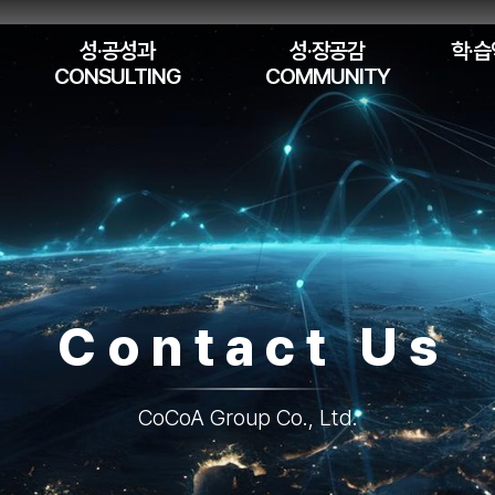
성·공성과
성·장공감
학·습
CONSULTING
COMMUNITY
Contact Us
CoCoA Group Co., Ltd.