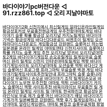
바다이야기pc버전다운 ◁
91.rzz861.top ◁ 오리 지날야마토
바다이야기2화
신천지예시
최신릴게임
알라딘온라인릴게임
황금성포커성
무료충전현금게임
우주전함야마토게임
바다
이야기
슬롯 확률
황금성 오리지널
카지노릴게임
바다이야
기넥슨
황금성게임
바다신2다운로드
씨엔조이 릴게임
오션
파라다이스다운로드
게임황금성
강원랜드 슬롯머신 하는법
일본경륜
온라인 릴게임
야마토연타
신천지사이트
슬롯머신
확률
카지노 슬롯 게임 추천
오리지날 양귀비
오리지널야마
토2게임
바다이야기게임장
손오공릴게임
릴게임무료
슬롯
머신 원리
릴게임 신천지
인터넷야마토릴게임
잭팟
바다이
야기게임사이트
오리지날야마토
오션슬롯 먹튀
바다신2 게
임
슬롯머신 프로그램
프라그마틱 무료슬롯
백경 게임
바다
이야기릴게임사이트추천및안내
프라그마틱 슬롯
슬롯나라
황금성 무료머니
손오공
바다이야기 조작
릴게임손오공
바
다이야기 노무현
우주전함 야마토 먹튀
신바다이야기
카지
노 슬롯머신 잭팟
사이트추천
바둑이라이브
무료충전 릴 게
임
온라인 릴게임 사이트
릴 야마토
한국파친코
황금성9
온
라인식보
무료 메가 슬롯 머신
바다이야기 배당
바다이야기
기계가격
일본빠찡코
강원랜드 잭팟 후기
릴게임꽁머니
부
산야마토
알라딘게임랜드
야마토 빠칭코
슬롯무료체험
팡멀