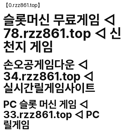
【0.rzz861.top】
슬롯머신 무료게임 ◁
78.rzz861.top ◁ 신
천지 게임
손오공게임다운 ◁
34.rzz861.top ◁
실시간릴게임사이트
PC 슬롯 머신 게임 ◁
33.rzz861.top ◁ PC
릴게임