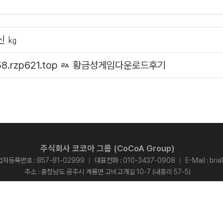
신 ㎏
8.rzp621.top ㅬ 황금성게임다운로드후기
주식회사 코코아 그룹 (CoCoA Group)
자등록번호 : 857-81-02999
대표전화 :
010-3437-0908
E-Mail :
bri
주소 : 충청남도 공주시 계룡면 고비고개길 10-7 (내흥리 57-5)
개인정보처리방침
opyright © 2015 주식회사 코코아 그룹 - CoCoA Group. All rights reserved.
Designed By
ADS&SOFT
.