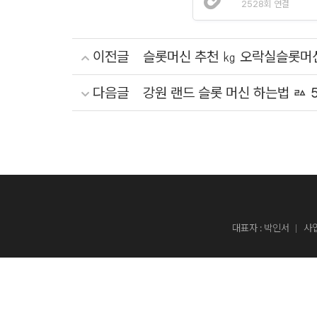
룹
2528회 연결
은
최
근
인
이전글
슬롯머신 추천 ㎏ 오락실슬롯머
도
네
다음글
강원 랜드 슬롯 머신 하는법 ㅬ 5
시
아
메
디
벳
동
물
병
원
을
방
대표자 : 박인서
사업
문
했
다
(동
물
C
병
원