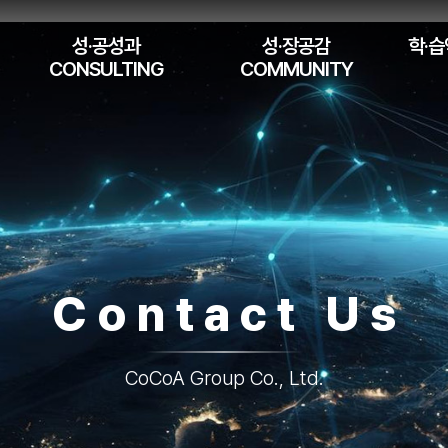
성·공성과
성·장공감
학·습
CONSULTING
COMMUNITY
Contact Us
CoCoA Group Co., Ltd.