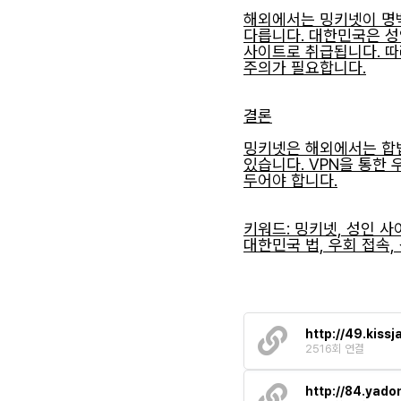
해외에서는 밍키넷이 명백
다릅니다. 대한민국은 성
사이트로 취급됩니다. 따
주의가 필요합니다.
결론
밍키넷은 해외에서는 합
있습니다. VPN을 통한
두어야 합니다.
키워드: 밍키넷, 성인 사이
대한민국 법, 우회 접속,
스
카
이
동
물
http://49.kissj
메
2516회 연결
디
컬
그
http://84.yado