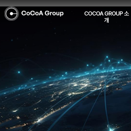
COCOA GROUP 소
개