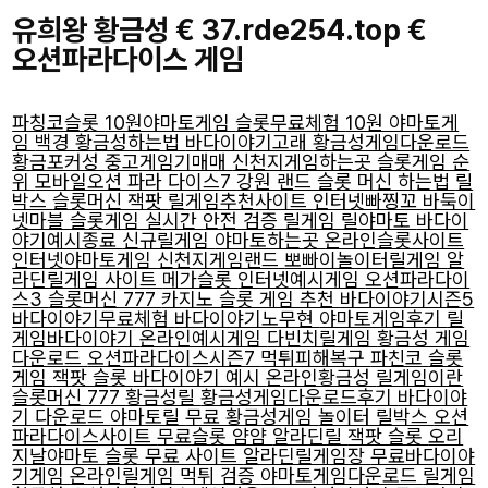
유희왕 황금성 € 37.rde254.top €
오션파라다이스 게임
파칭코슬롯
10원야마토게임
슬롯무료체험
10원 야마토게
임
백경
황금성하는법
바다이야기고래
황금성게임다운로드
황금포커성
중고게임기매매
신천지게임하는곳
슬롯게임 순
위
모바일오션 파라 다이스7
강원 랜드 슬롯 머신 하는법
릴
박스
슬롯머신 잭팟
릴게임추천사이트
인터넷빠찡꼬
바둑이
넷마블
슬롯게임 실시간
안전 검증 릴게임
릴야마토
바다이
야기예시종료
신규릴게임
야마토하는곳
온라인슬롯사이트
인터넷야마토게임
신천지게임랜드
뽀빠이놀이터릴게임
알
라딘릴게임 사이트
메가슬롯
인터넷예시게임
오션파라다이
스3
슬롯머신 777
카지노 슬롯 게임 추천
바다이야기시즌5
바다이야기무료체험
바다이야기노무현
야마토게임후기
릴
게임바다이야기
온라인예시게임
다빈치릴게임
황금성 게임
다운로드
오션파라다이스시즌7
먹튀피해복구
파친코
슬롯
게임
잭팟 슬롯
바다이야기 예시
온라인황금성
릴게임이란
슬롯머신 777
황금성릴
황금성게임다운로드후기
바다이야
기 다운로드
야마토릴
무료 황금성게임
놀이터 릴박스
오션
파라다이스사이트
무료슬롯 얌얌
알라딘릴
잭팟 슬롯
오리
지날야마토
슬롯 무료 사이트
알라딘릴게임장
무료바다이야
기게임
온라인릴게임 먹튀 검증
야마토게임다운로드
릴게임