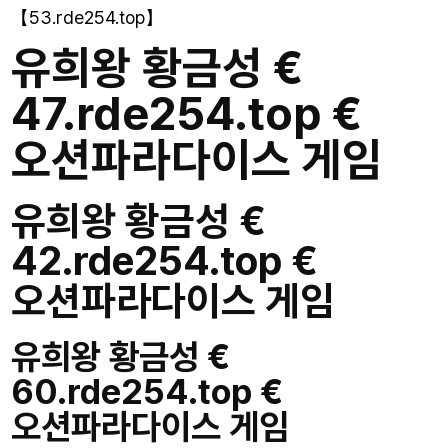
【53.rde254.top】
유희왕 황금성 €
47.rde254.top €
오션파라다이스 게임
유희왕 황금성 €
42.rde254.top €
오션파라다이스 게임
유희왕 황금성 €
60.rde254.top €
오션파라다이스 게임