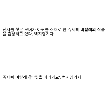
전시를 찾은 모녀가 아귀를 소재로 한 쥬세뻬 비탈레의 작품
을 감상하고 있다. 백지영기자
쥬세뻬 비탈레 作 '빛을 따라가요'. 백지영기자